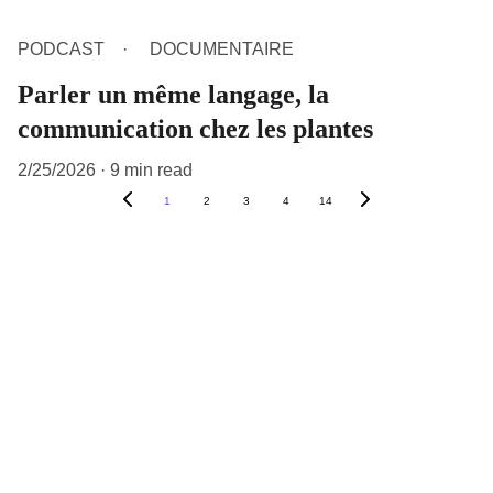
PODCAST
DOCUMENTAIRE
Parler un même langage, la
communication chez les plantes
2/25/2026
9 min read
1
2
3
4
14
Contactez-nous 
restezpasplantela.podcast@gmail.com
Suivez nous 