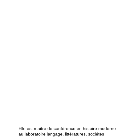
citadines et comment a t-elle évoluée ? 🌱
PODCAST
INTERVIEW
7/25/2024
2 min read
Elle est maitre de conférence en histoire moderne 
au laboratoire langage, littératures, sociétés : 