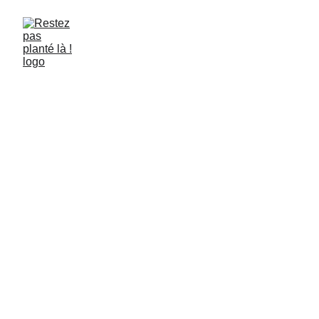
Il est temps d'explorer 
LES PLANTES
L’épopée des
plantes en ville avec
Emilie-Anne Pépy
🌆 Les plantes en ville ont une histoire bien à elles. Depuis
quand sont-elles utilisées pour végétaliser les villes ?
Quels en sont les usages et qu’est il prévu au fil du temps
? Que représente la relation au végétal des citadins et